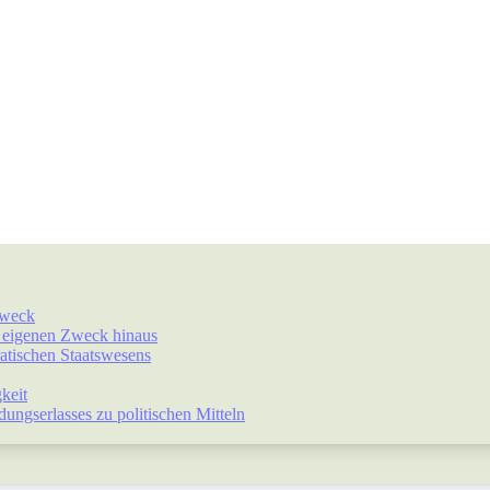
Zweck
r eigenen Zweck hinaus
atischen Staatswesens
keit
ngserlasses zu politischen Mitteln