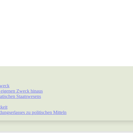
Zweck
r eigenen Zweck hinaus
atischen Staatswesens
keit
ngserlasses zu politischen Mitteln