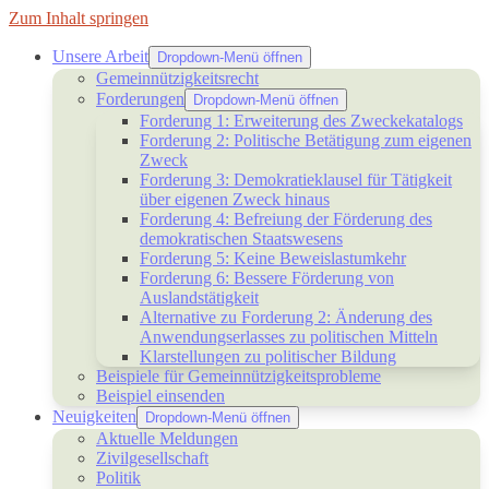
Zum Inhalt springen
Unsere Arbeit
Dropdown-Menü öffnen
Gemeinnützigkeitsrecht
Forderungen
Dropdown-Menü öffnen
Forderung 1: Erweiterung des Zweckekatalogs
Forderung 2: Politische Betätigung zum eigenen
Zweck
Forderung 3: Demokratieklausel für Tätigkeit
über eigenen Zweck hinaus
Forderung 4: Befreiung der Förderung des
demokratischen Staatswesens
Forderung 5: Keine Beweislastumkehr
Forderung 6: Bessere Förderung von
Auslandstätigkeit
Alternative zu Forderung 2: Änderung des
Anwendungserlasses zu politischen Mitteln
Klarstellungen zu politischer Bildung
Beispiele für Gemeinnützigkeitsprobleme
Beispiel einsenden
Neuigkeiten
Dropdown-Menü öffnen
Aktuelle Meldungen
Zivilgesellschaft
Politik