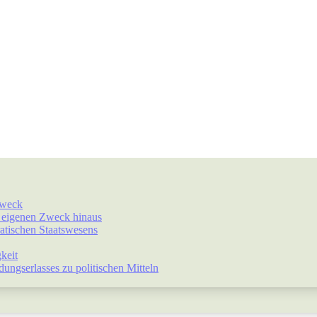
Zweck
r eigenen Zweck hinaus
atischen Staatswesens
keit
ngserlasses zu politischen Mitteln