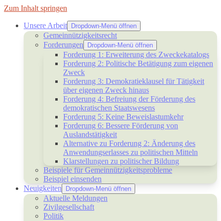
Zum Inhalt springen
Unsere Arbeit
Dropdown-Menü öffnen
Gemeinnützigkeitsrecht
Forderungen
Dropdown-Menü öffnen
Forderung 1: Erweiterung des Zweckekatalogs
Forderung 2: Politische Betätigung zum eigenen
Zweck
Forderung 3: Demokratieklausel für Tätigkeit
über eigenen Zweck hinaus
Forderung 4: Befreiung der Förderung des
demokratischen Staatswesens
Forderung 5: Keine Beweislastumkehr
Forderung 6: Bessere Förderung von
Auslandstätigkeit
Alternative zu Forderung 2: Änderung des
Anwendungserlasses zu politischen Mitteln
Klarstellungen zu politischer Bildung
Beispiele für Gemeinnützigkeitsprobleme
Beispiel einsenden
Neuigkeiten
Dropdown-Menü öffnen
Aktuelle Meldungen
Zivilgesellschaft
Politik