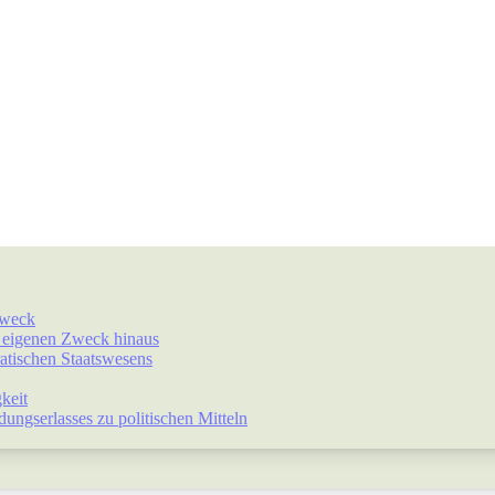
Zweck
r eigenen Zweck hinaus
atischen Staatswesens
keit
ngserlasses zu politischen Mitteln