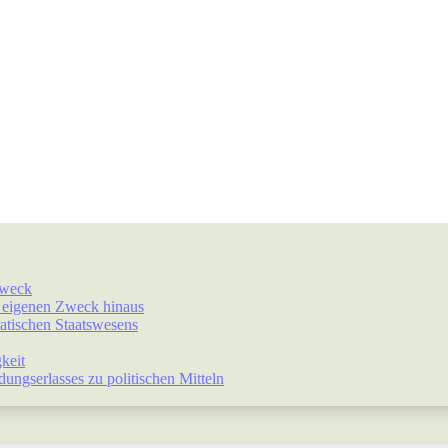
Zweck
r eigenen Zweck hinaus
atischen Staatswesens
keit
ngserlasses zu politischen Mitteln