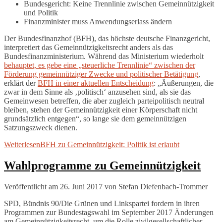
Bundesgericht: Keine Trennlinie zwischen Gemeinnützigkeit
und Politik
Finanzminister muss Anwendungserlass ändern
Der Bundesfinanzhof (BFH), das höchste deutsche Finanzgericht,
interpretiert das Gemeinnützigkeitsrecht anders als das
Bundesfinanzministerium. Während das Ministerium wiederholt
behauptet, es gebe eine „steuerliche Trennlinie“ zwischen der
Förderung gemeinnütziger Zwecke und politischer Betätigung
,
erklärt der
BFH in einer aktuellen Entscheidung
: „Äußerungen, die
zwar in dem Sinne als ‚politisch‘ anzusehen sind, als sie das
Gemeinwesen betreffen, die aber zugleich parteipolitisch neutral
bleiben, stehen der Gemeinnützigkeit einer Körperschaft nicht
grundsätzlich entgegen“, so lange sie dem gemeinnützigen
Satzungszweck dienen.
Weiterlesen
BFH zu Gemeinnützigkeit: Politik ist erlaubt
Wahlprogramme zu Gemeinnützigkeit
Veröffentlicht am 26. Juni 2017
von
Stefan Diefenbach-Trommer
SPD, Bündnis 90/Die Grünen und Linkspartei fordern in ihren
Programmen zur Bundestagswahl im September 2017 Änderungen
am Gemeinnützigkeitsrecht, um die Rolle zivilgesellschaftlicher