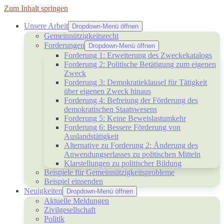
Zum Inhalt springen
Unsere Arbeit
Dropdown-Menü öffnen
Gemeinnützigkeitsrecht
Forderungen
Dropdown-Menü öffnen
Forderung 1: Erweiterung des Zweckekatalogs
Forderung 2: Politische Betätigung zum eigenen
Zweck
Forderung 3: Demokratieklausel für Tätigkeit
über eigenen Zweck hinaus
Forderung 4: Befreiung der Förderung des
demokratischen Staatswesens
Forderung 5: Keine Beweislastumkehr
Forderung 6: Bessere Förderung von
Auslandstätigkeit
Alternative zu Forderung 2: Änderung des
Anwendungserlasses zu politischen Mitteln
Klarstellungen zu politischer Bildung
Beispiele für Gemeinnützigkeitsprobleme
Beispiel einsenden
Neuigkeiten
Dropdown-Menü öffnen
Aktuelle Meldungen
Zivilgesellschaft
Politik