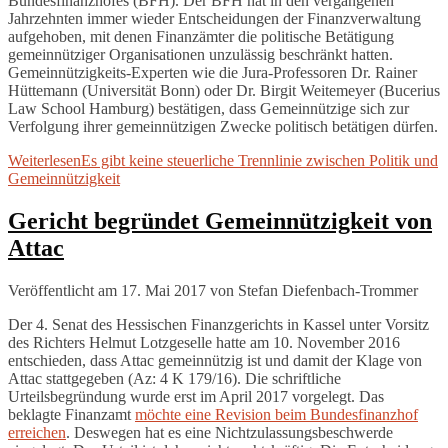
Bundesfinanzhofes (BFH). Der BFH hat in den vergangenen
Jahrzehnten immer wieder Entscheidungen der Finanzverwaltung
aufgehoben, mit denen Finanzämter die politische Betätigung
gemeinnütziger Organisationen unzulässig beschränkt hatten.
Gemeinnützigkeits-Experten wie die Jura-Professoren Dr. Rainer
Hüttemann (Universität Bonn) oder Dr. Birgit Weitemeyer (Bucerius
Law School Hamburg) bestätigen, dass Gemeinnützige sich zur
Verfolgung ihrer gemeinnützigen Zwecke politisch betätigen dürfen.
Weiterlesen
Es gibt keine steuerliche Trennlinie zwischen Politik und
Gemeinnützigkeit
Gericht begründet Gemeinnützigkeit von
Attac
Veröffentlicht am 17. Mai 2017
von
Stefan Diefenbach-Trommer
Der 4. Senat des Hessischen Finanzgerichts in Kassel unter Vorsitz
des Richters Hel­mut Lotzgeselle hatte am 10. November 2016
entschieden, dass Attac gemeinnützig ist und damit der Klage von
Attac stattgegeben (Az: 4 K 179/16). Die schriftliche
Urteilsbegründung wurde erst im April 2017 vorgelegt. Das
beklagte Finanzamt
möchte eine Revision beim Bundesfinanzhof
erreichen
. Des­wegen hat es eine Nichtzulassungsbeschwerde