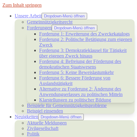
Zum Inhalt springen
Unsere Arbeit
Dropdown-Menü öffnen
Gemeinnützigkeitsrecht
Forderungen
Dropdown-Menü öffnen
Forderung 1: Erweiterung des Zweckekatalogs
Forderung 2: Politische Betätigung zum eigenen
Zweck
Forderung 3: Demokratieklausel für Tätigkeit
über eigenen Zweck hinaus
Forderung 4: Befreiung der Förderung des
demokratischen Staatswesens
Forderung 5: Keine Beweislastumkehr
Forderung 6: Bessere Förderung von
Auslandstätigkeit
Alternative zu Forderung 2: Änderung des
Anwendungserlasses zu politischen Mitteln
Klarstellungen zu politischer Bildung
Beispiele für Gemeinnützigkeitsprobleme
Beispiel einsenden
Neuigkeiten
Dropdown-Menü öffnen
Aktuelle Meldungen
Zivilgesellschaft
Politik